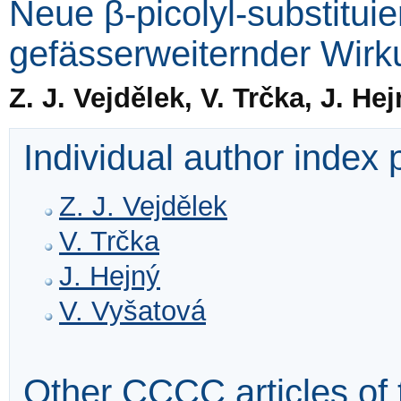
Neue β-picolyl-substituie
gefässerweiternder Wirk
Z. J. Vejdělek, V. Trčka, J. H
Individual author index
Z. J. Vejdělek
V. Trčka
J. Hejný
V. Vyšatová
Other CCCC articles of 