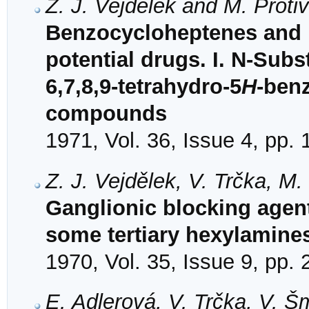
Z. J. Vejdělek and M. Proti
Benzocycloheptenes and 
potential drugs. I. N-Subs
6,7,8,9-tetrahydro-5
H
-ben
compounds
1971, Vol. 36, Issue 4, pp.
Z. J. Vejdělek, V. Trčka, M
Ganglionic blocking agent
some tertiary hexylamine
1970, Vol. 35, Issue 9, pp.
E. Adlerová, V. Trčka, V. Š