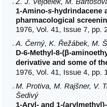
Z. J. Vejdělek, M. Bartošov
1-Amino-
s
-hydrindacene a
pharmacological screeni
1976, Vol. 41, Issue 7, pp.
A. Černý, K. Řežábek, M. 
D-6-Methyl-8-(β-aminoethyl
derivative and some of th
1976, Vol. 41, Issue 4, pp.
M. Protiva, M. Rajšner, V.
Šedivý
1-Aryl- and 1-(arylmethyl