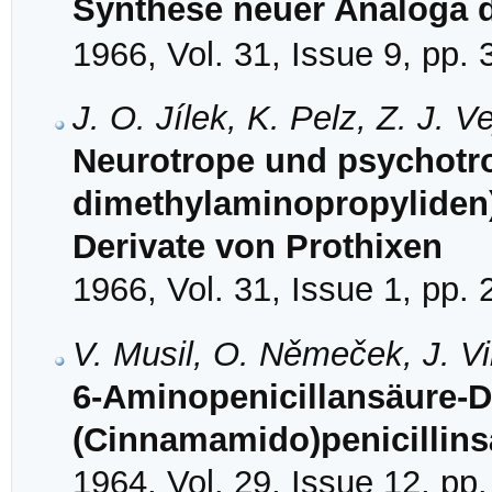
Synthese neuer Analoga 
1966, Vol. 31, Issue 9, pp.
J. O. Jílek, K. Pelz, Z. J. 
Neurotrope und psychotro
dimethylaminopropyliden)
Derivate von Prothixen
1966, Vol. 31, Issue 1, pp.
V. Musil, O. Němeček, J. Vi
6-Aminopenicillansäure-Der
(Cinnamamido)penicillin
1964, Vol. 29, Issue 12, pp