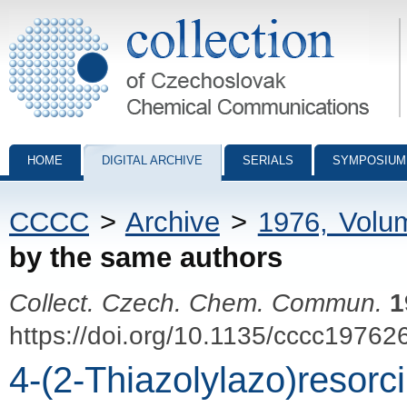
Collection of Czechoslovak Chemical Communications - digital archiv
HOME
DIGITAL ARCHIVE
SERIALS
SYMPOSIUM
CCCC
>
Archive
>
1976, Volu
by the same authors
Collect. Czech. Chem. Commun.
1
https://doi.org/10.1135/cccc19762
4-(2-Thiazolylazo)resorci