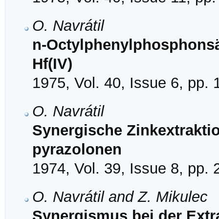
O. Navrátil
n-Octylphenylphosphonsäu
Hf(IV)
1975, Vol. 40, Issue 6, pp.
O. Navrátil
Synergische Zinkextraktio
pyrazolonen
1974, Vol. 39, Issue 8, pp.
O. Navrátil and Z. Mikulec
Synergismus bei der Extr