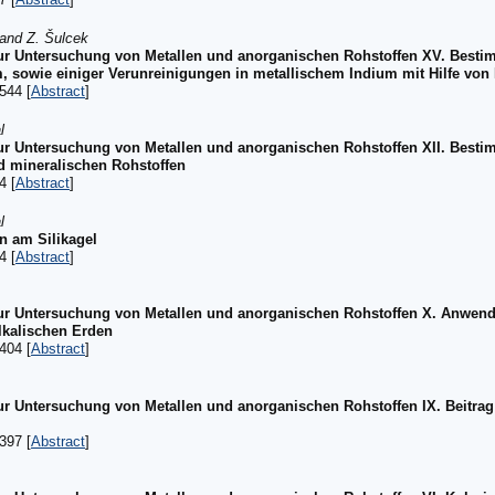
 and Z. Šulcek
ur Untersuchung von Metallen und anorganischen Rohstoffen XV. Best
 sowie einiger Verunreinigungen in metallischem Indium mit Hilfe von
544 [
Abstract
]
l
ur Untersuchung von Metallen und anorganischen Rohstoffen XII. Bes
d mineralischen Rohstoffen
4 [
Abstract
]
l
n am Silikagel
4 [
Abstract
]
ur Untersuchung von Metallen und anorganischen Rohstoffen X. Anwend
kalischen Erden
404 [
Abstract
]
r Untersuchung von Metallen und anorganischen Rohstoffen IX. Beitra
397 [
Abstract
]