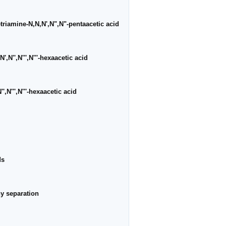
riamine-N,N,N',N",N"-pentaacetic acid
'',N''',N'''-hexaacetic acid
,N''',N'''-hexaacetic acid
ds
y separation