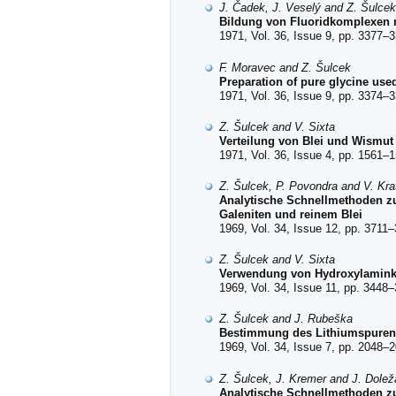
J. Čadek, J. Veselý and Z. Šulcek
Bildung von Fluoridkomplexen m
1971, Vol. 36, Issue 9, pp. 3377–3
F. Moravec and Z. Šulcek
Preparation of pure glycine used
1971, Vol. 36, Issue 9, pp. 3374–3
Z. Šulcek and V. Sixta
Verteilung von Blei und Wismut
1971, Vol. 36, Issue 4, pp. 1561–1
Z. Šulcek, P. Povondra and V. Kra
Analytische Schnellmethoden z
Galeniten und reinem Blei
1969, Vol. 34, Issue 12, pp. 3711–
Z. Šulcek and V. Sixta
Verwendung von Hydroxylamink
1969, Vol. 34, Issue 11, pp. 3448–
Z. Šulcek and J. Rubeška
Bestimmung des Lithiumspureng
1969, Vol. 34, Issue 7, pp. 2048–2
Z. Šulcek, J. Kremer and J. Dolež
Analytische Schnellmethoden zu