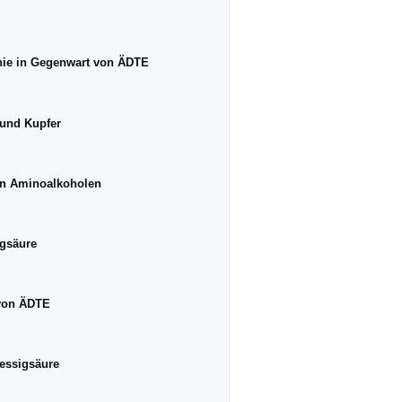
phie in Gegenwart von ÄDTE
und Kupfer
en Aminoalkoholen
igsäure
 von ÄDTE
essigsäure