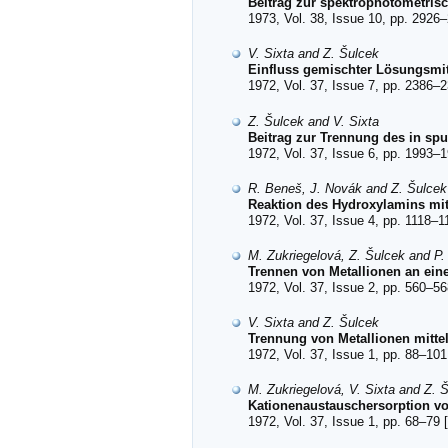
Beitrag zur spektrophotometri
1973, Vol. 38, Issue 10, pp. 2926–
V. Sixta and Z. Šulcek
Einfluss gemischter Lösungsmit
1972, Vol. 37, Issue 7, pp. 2386–2
Z. Šulcek and V. Sixta
Beitrag zur Trennung des in s
1972, Vol. 37, Issue 6, pp. 1993–1
R. Beneš, J. Novák and Z. Šulcek
Reaktion des Hydroxylamins mi
1972, Vol. 37, Issue 4, pp. 1118–1
M. Zukriegelová, Z. Šulcek and P
Trennen von Metallionen an ein
1972, Vol. 37, Issue 2, pp. 560–56
V. Sixta and Z. Šulcek
Trennung von Metallionen mitt
1972, Vol. 37, Issue 1, pp. 88–101
M. Zukriegelová, V. Sixta and Z. 
Kationenaustauschersorption vo
1972, Vol. 37, Issue 1, pp. 68–79 [