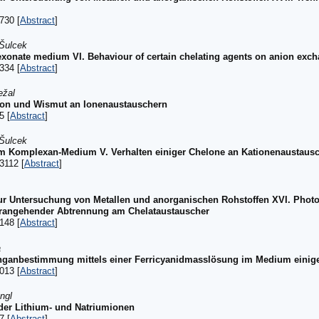
730 [
Abstract
]
 Šulcek
exonate medium VI. Behaviour of certain chelating agents on anion exc
334 [
Abstract
]
ežal
mon und Wismut an Ionenaustauschern
5 [
Abstract
]
 Šulcek
em Komplexan-Medium V. Verhalten einiger Chelone an Kationenaustaus
3112 [
Abstract
]
ur Untersuchung von Metallen und anorganischen Rohstoffen XVI. Pho
rangehender Abtrennung am Chelataustauscher
148 [
Abstract
]
a
nganbestimmung mittels einer Ferricyanidmasslösung im Medium einig
013 [
Abstract
]
ngl
er Lithium- und Natriumionen
7 [
Abstract
]