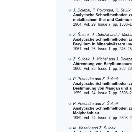
J. Doležal, P. Povondra, K. Štulík
Analytische Schnellmethoden z
metallischem Blei und Cadmium,
1964, Vol. 29, Issue 7, pp. 1538–1
Z. Šulcek, J. Doležal and J. Micha
Analytische Schnellmethoden z
Beryllium in Mineralwässern un
1961, Vol. 26, Issue 1, pp. 246–25
Z. Šulcek, J. Michal and J. Doleža
Abtrennung von Berylliumspure
1960, Vol. 25, Issue 1, pp. 283–28
P. Povondra and Z. Šulcek
Analytische Schnellmethoden z
Bestimmung von Mangan und al
1959, Vol. 24, Issue 7, pp. 2398–2
P. Povondra and Z. Šulcek
Analytische Schnellmethoden zu
Molybdänblau
1959, Vol. 24, Issue 7, pp. 2393–2
M. Veselý and Z. Šulcek