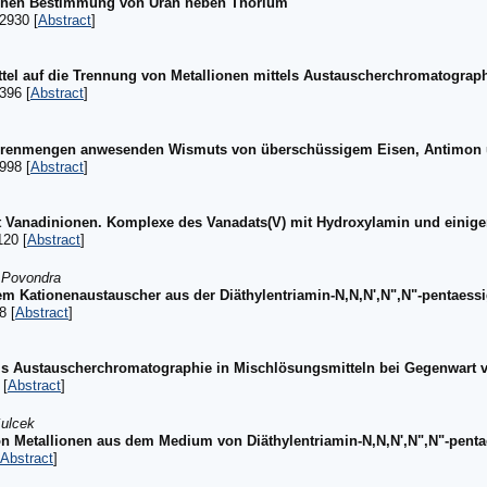
schen Bestimmung von Uran neben Thorium
2930 [
Abstract
]
tel auf die Trennung von Metallionen mittels Austauscherchromatogra
396 [
Abstract
]
purenmengen anwesenden Wismuts von überschüssigem Eisen, Antimon 
998 [
Abstract
]
t Vanadinionen. Komplexe des Vanadats(V) mit Hydroxylamin und einig
120 [
Abstract
]
. Povondra
em Kationenaustauscher aus der Diäthylentriamin-N,N,N',N",N"-pentaess
8 [
Abstract
]
els Austauscherchromatographie in Mischlösungsmitteln bei Gegenwart
 [
Abstract
]
Šulcek
n Metallionen aus dem Medium von Diäthylentriamin-N,N,N',N",N"-penta
Abstract
]