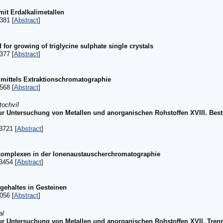
it Erdalkalimetallen
381 [
Abstract
]
 for growing of triglycine sulphate single crystals
377 [
Abstract
]
 mittels Extraktionschromatographie
568 [
Abstract
]
tochvíl
ur Untersuchung von Metallen und anorganischen Rohstoffen XVIII. Be
3721 [
Abstract
]
omplexen in der Ionenaustauscherchromatographie
3454 [
Abstract
]
ehaltes in Gesteinen
056 [
Abstract
]
al
r Untersuchung von Metallen und anorganischen Rohstoffen XVII. Trenn