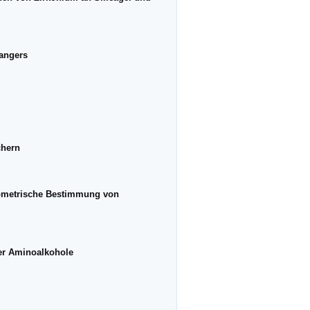
hangers
chern
tometrische Bestimmung von
er Aminoalkohole