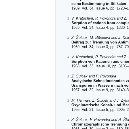
seine Bestimmung in Silikaten
1969, Vol. 34, Issue 6, pp. 1720–1
V. Kratochvíl, P. Povondra and Z.
Sorption of cations from compl
1969, Vol. 34, Issue 4, pp. 1330–1
Z. Šulcek, M. Böseová and J. Dol
Beitrag zur Trennung von Anti
1969, Vol. 34, Issue 3, pp. 787–79
V. Kratochvíl, P. Povondra and Z.
Sorption von Kationen aus ein
1968, Vol. 33, Issue 10, pp. 3106–
Z. Šulcek and P. Povondra
Analytische Schnellmethoden z
Uranspuren in Wässern nach vo
1967, Vol. 32, Issue 9, pp. 3140–3
M. Heřman, Z. Šulcek and J. Zýk
Oxydimetrische Kobalt- und Ma
1966, Vol. 31, Issue 5, pp. 2005–2
Z. Šulcek, P. Povondra and R. Šta
Chromatographische Trennung d
1965, Vol. 30, Issue 2, pp. 380–38