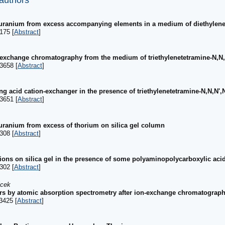
 authors
uranium from excess accompanying elements in a medium of diethylenet
175 [
Abstract
]
exchange chromatography from the medium of triethylenetetramine-N,N,N',N
3658 [
Abstract
]
g acid cation-exchanger in the presence of triethylenetetramine-N,N,N',N''
3651 [
Abstract
]
uranium from excess of thorium on silica gel column
308 [
Abstract
]
ions on silica gel in the presence of some polyaminopolycarboxylic aci
302 [
Abstract
]
lcek
ers by atomic absorption spectrometry after ion-exchange chromatograph
3425 [
Abstract
]