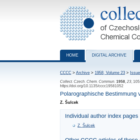
Collection of Czechoslovak Chemical Com
HOME
DIGITAL ARCHIVE
CCCC
>
Archive
>
1958, Volume 23
>
Issue
Collect. Czech. Chem. Commun.
1958
,
23
, 10
https://doi.org/10.1135/cccc19581052
Polarographische Bestimmung v
Z. Šulcek
Individual author index pages
Z. Šulcek