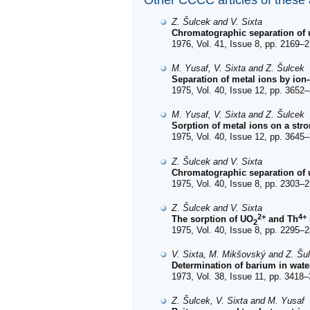
Other CCCC articles of these
Z. Šulcek and V. Sixta
Chromatographic separation of 
1976, Vol. 41, Issue 8, pp. 2169–2
M. Yusaf, V. Sixta and Z. Šulcek
Separation of metal ions by ion-
1975, Vol. 40, Issue 12, pp. 3652–
M. Yusaf, V. Sixta and Z. Šulcek
Sorption of metal ions on a stron
1975, Vol. 40, Issue 12, pp. 3645–
Z. Šulcek and V. Sixta
Chromatographic separation of 
1975, Vol. 40, Issue 8, pp. 2303–2
Z. Šulcek and V. Sixta
2+
4+
The sorption of UO
and Th
2
1975, Vol. 40, Issue 8, pp. 2295–2
V. Sixta, M. Mikšovský and Z. Šu
Determination of barium in wat
1973, Vol. 38, Issue 11, pp. 3418–
Z. Šulcek, V. Sixta and M. Yusaf