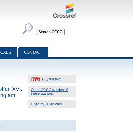
DEXES
CONTACT
Buy full text
ffen XVI.
Other CCCC articles of
these authors
ung am
Cited by 10 articles
n
.