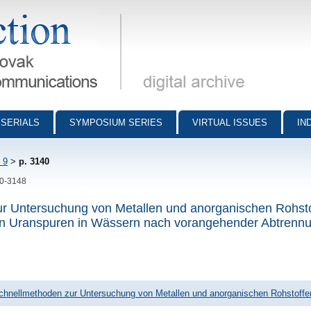
munications - digital archive
SERIALS
SYMPOSIUM SERIES
VIRTUAL ISSUES
IN
 9
>
p. 3140
40-3148
ur Untersuchung von Metallen und anorganischen Rohsto
n Uranspuren in Wässern nach vorangehender Abtrenn
chnellmethoden zur Untersuchung von Metallen und anorganischen Rohstoffe