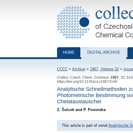
Collection of Czechoslovak Chemical Com
HOME
DIGITAL ARCHIVE
CCCC
>
Archive
>
1967, Volume 32
>
Issue
Collect. Czech. Chem. Commun.
1967
,
32
, 31
https://doi.org/10.1135/cccc19673140
Analytische Schnellmethoden z
Photometrische Bestimmung vo
Chelataustauscher
Z. Šulcek and P. Povondra
This article is part of serial
Analytische S