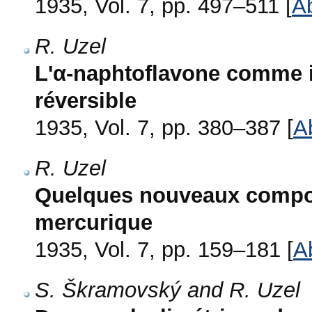
1935, Vol. 7, pp. 497–511 [
Ab
R. Uzel
L'α-naphtoflavone comme 
réversible
1935, Vol. 7, pp. 380–387 [
A
R. Uzel
Quelques nouveaux compo
mercurique
1935, Vol. 7, pp. 159–181 [
A
S. Škramovský and R. Uzel