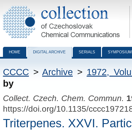
Collection of Czechoslovak Chemical Communications - digital archiv
HOME
DIGITAL ARCHIVE
SERIALS
SYMPOSIUM
CCCC
>
Archive
>
1972, Vol
by
Collect. Czech. Chem. Commun.
1
https://doi.org/10.1135/cccc19721
Triterpenes. XXVI. Partic