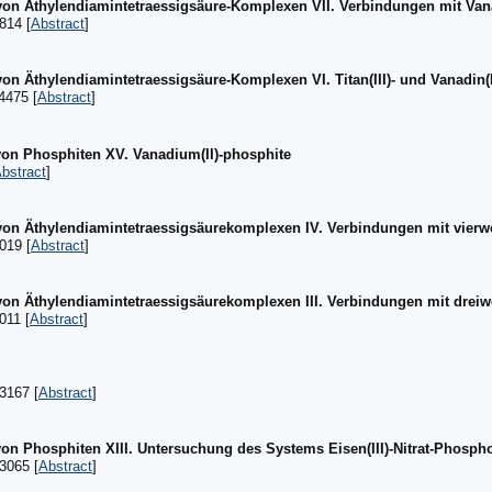
von Äthylendiamintetraessigsäure-Komplexen VII. Verbindungen mit Van
814 [
Abstract
]
von Äthylendiamintetraessigsäure-Komplexen VI. Titan(III)- und Vanadin
4475 [
Abstract
]
on Phosphiten XV. Vanadium(II)-phosphite
bstract
]
von Äthylendiamintetraessigsäurekomplexen IV. Verbindungen mit vier
019 [
Abstract
]
von Äthylendiamintetraessigsäurekomplexen III. Verbindungen mit drei
011 [
Abstract
]
3167 [
Abstract
]
on Phosphiten XIII. Untersuchung des Systems Eisen(III)-Nitrat-Phosph
3065 [
Abstract
]