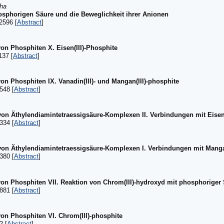
aha
osphorigen Säure und die Beweglichkeit ihrer Anionen
2596 [
Abstract
]
on Phosphiten X. Eisen(III)-Phosphite
137 [
Abstract
]
n Phosphiten IX. Vanadin(III)- und Mangan(III)-phosphite
548 [
Abstract
]
von Äthylendiamintetraessigsäure-Komplexen II. Verbindungen mit Eise
334 [
Abstract
]
von Äthylendiamintetraessigsäure-Komplexen I. Verbindungen mit Mang
380 [
Abstract
]
on Phosphiten VII. Reaktion von Chrom(III)-hydroxyd mit phosphoriger
881 [
Abstract
]
on Phosphiten VI. Chrom(III)-phosphite
2 [
Abstract
]