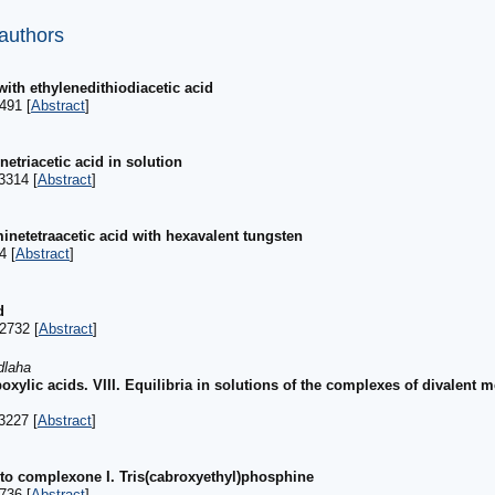
 authors
ith ethylenedithiodiacetic acid
491 [
Abstract
]
triacetic acid in solution
3314 [
Abstract
]
netetraacetic acid with hexavalent tungsten
4 [
Abstract
]
d
2732 [
Abstract
]
dlaha
xylic acids. VIII. Equilibria in solutions of the complexes of divalent me
3227 [
Abstract
]
 to complexone I. Tris(cabroxyethyl)phosphine
736 [
Abstract
]