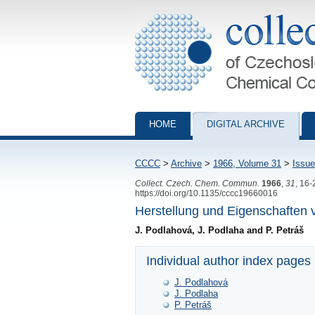
Collection of Czechoslovak Chemical Com
HOME
DIGITAL ARCHIVE
CCCC
>
Archive
>
1966, Volume 31
>
Issue
Collect. Czech. Chem. Commun.
1966
,
31
, 16-
https://doi.org/10.1135/cccc19660016
Herstellung und Eigenschaften 
J. Podlahová, J. Podlaha and P. Petráš
Individual author index pages
J. Podlahová
J. Podlaha
P. Petráš