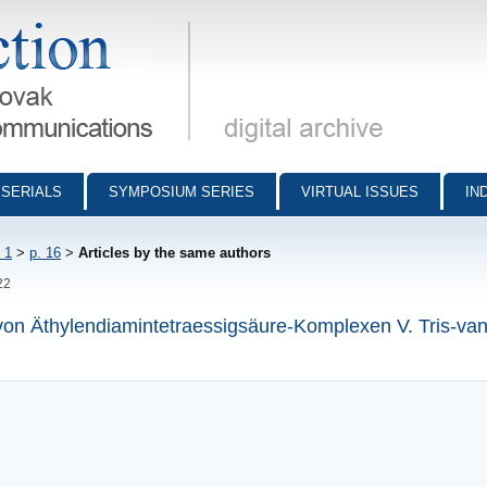
munications - digital archive
SERIALS
SYMPOSIUM SERIES
VIRTUAL ISSUES
IN
 1
>
p. 16
>
Articles by the same authors
22
von Äthylendiamintetraessigsäure-Komplexen V. Tris-va