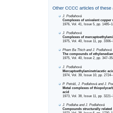
Other CCCC articles of these
J. Podlahová
Complexes of univalent copper w
1976, Vol. 41, Issue 5, pp. 1485–1
J. Podlahová
Complexes of mercaptoethylamine
1975, Vol. 40, Issue 11, pp. 3306–
Pham Ba Thich and J. Podlahová
The compounds of ethylenediami
1975, Vol. 40, Issue 2, pp. 347–35
J. Podlahová
Mercaptoethylaminetriacetic aci
1974, Vol. 39, Issue 10, pp. 2724–
P. Petráš, J. Podlahová and J. Po
Metal complexes of thiopolycarbo
acid
1973, Vol. 38, Issue 11, pp. 3221–
J. Podlaha and J. Podlahová
Compounds structurally related
1973, Vol. 38, Issue 6, pp. 1730–1