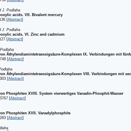
d J. Podlaha
oxylic acids. VII. Bivalent mercury
136 [
Abstract
]
d J. Podlaha
boxylic acids. VI. Zinc and cadmium
127 [
Abstract
]
 Podlaha
von Äthylendiamintetraessigsäure-Komplexen IX. Verbindungen mit fün
748 [
Abstract
]
Podlaha
von Äthylendiamintetraessigsäure-Komplexen VIII. Verbindungen mit s
003 [
Abstract
]
on Phosphiten XVIII. System vierwertiges Vanadin-Phosphit-Wasser
3767 [
Abstract
]
von Phosphiten XVII. Vanadylphosphite
283 [
Abstract
]
dlaha