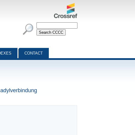
DEXES
CONTACT
nadylverbindung