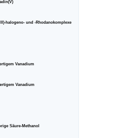
adin(V)
(III)-halogeno- und -Rhodanokomplexe
wertigem Vanadium
wertigem Vanadium
orige Säure-Methanol