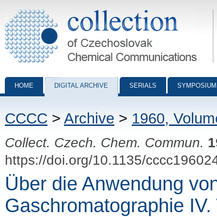
Collection of Czechoslovak Chemical Communications - digital archiv
HOME
DIGITAL ARCHIVE
SERIALS
SYMPOSIUM
CCCC
>
Archive
>
1960, Volum
Collect. Czech. Chem. Commun.
1
https://doi.org/10.1135/cccc19602
Über die Anwendung von 
Gaschromatographie IV.