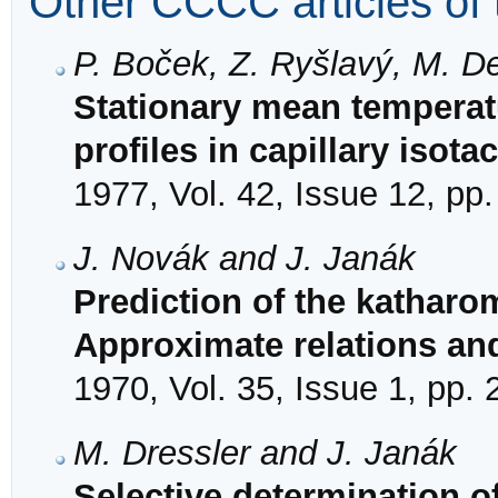
Other CCCC articles of 
P. Boček, Z. Ryšlavý, M. D
Stationary mean temperat
profiles in capillary isot
1977, Vol. 42, Issue 12, pp
J. Novák and J. Janák
Prediction of the katharom
Approximate relations and
1970, Vol. 35, Issue 1, pp.
M. Dressler and J. Janák
Selective determination o