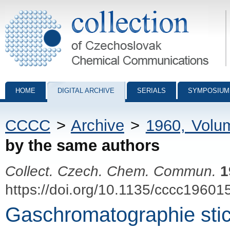
Collection of Czechoslovak Chemical Communications - digital archiv
HOME
DIGITAL ARCHIVE
SERIALS
SYMPOSIUM
CCCC
>
Archive
>
1960, Volu
by the same authors
Collect. Czech. Chem. Commun.
1
https://doi.org/10.1135/cccc19601
Gaschromatographie stick