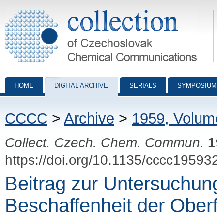
Collection of Czechoslovak Chemical Communications - digital archiv
HOME
DIGITAL ARCHIVE
SERIALS
SYMPOSIUM
CCCC
>
Archive
>
1959, Volum
Collect. Czech. Chem. Commun.
1
https://doi.org/10.1135/cccc19593
Beitrag zur Untersuchun
Beschaffenheit der Ober