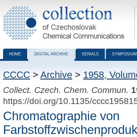
Collection of Czechoslovak Chemical Communications - digital archiv
HOME
DIGITAL ARCHIVE
SERIALS
SYMPOSIUM
CCCC
>
Archive
>
1958, Volum
Collect. Czech. Chem. Commun.
1
https://doi.org/10.1135/cccc19581
Chromatographie von
Farbstoffzwischenprodukt