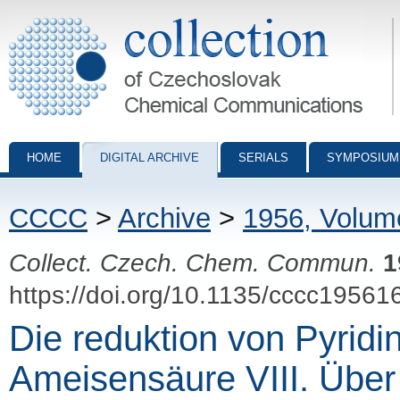
Collection of Czechoslovak Chemical Communications - digital archiv
HOME
DIGITAL ARCHIVE
SERIALS
SYMPOSIUM
CCCC
>
Archive
>
1956, Volum
Collect. Czech. Chem. Commun.
1
https://doi.org/10.1135/cccc19561
Die reduktion von Pyrid
Ameisensäure VIII. Über