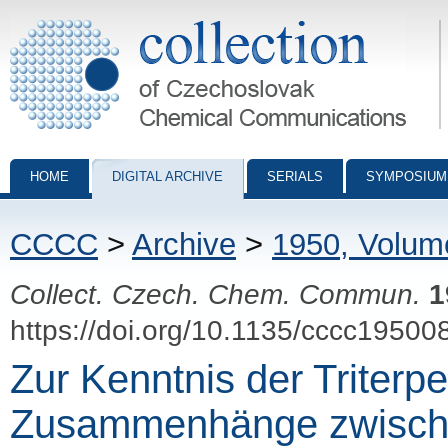
Collection of Czechoslovak Chemical Communications - digital archiv
HOME
DIGITAL ARCHIVE
SERIALS
SYMPOSIUM
CCCC
>
Archive
>
1950, Volum
Collect. Czech. Chem. Commun.
1
https://doi.org/10.1135/cccc19500
Zur Kenntnis der Triterp
Zusammenhänge zwische